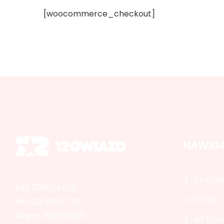
[woocommerce_checkout]
NAWIG
STRON
KRS 0001124555
O NAS
NIP: 123 156 37 32
Regon: 529561080
AKTUAL